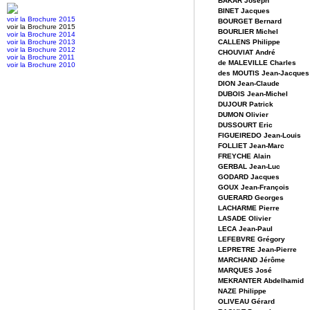
BAKAR Joseph
BINET Jacques
voir la Brochure 2015
BOURGET Bernard
voir la Brochure 2015
BOURLIER Michel
voir la Brochure 2014
voir la Brochure 2013
CALLENS Philippe
voir la Brochure 2012
CHOUVIAT André
voir la Brochure 2011
de MALEVILLE Charles
voir la Brochure 2010
des MOUTIS Jean-Jacques
DION Jean-Claude
DUBOIS Jean-Michel
DUJOUR Patrick
DUMON Olivier
DUSSOURT Eric
FIGUEIREDO Jean-Louis
FOLLIET Jean-Marc
FREYCHE Alain
GERBAL Jean-Luc
GODARD Jacques
GOUX Jean-François
GUERARD Georges
LACHARME Pierre
LASADE Olivier
LECA Jean-Paul
LEFEBVRE Grégory
LEPRETRE Jean-Pierre
MARCHAND Jérôme
MARQUES José
MEKRANTER Abdelhamid
NAZE Philippe
OLIVEAU Gérard