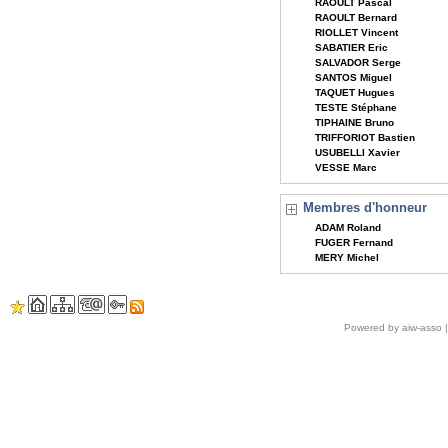
RAOULT Pascal
RAOULT Bernard
RIOLLET Vincent
SABATIER Eric
SALVADOR Serge
SANTOS Miguel
TAQUET Hugues
TESTE Stéphane
TIPHAINE Bruno
TRIFFORIOT Bastien
USUBELLI Xavier
VESSE Marc
Membres d'honneur
ADAM Roland
FUGER Fernand
MERY Michel
Powered by aiw-asso